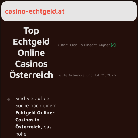
casino-echtgeld.at
Top
Echtgeld
Autor:
Hugo Holzknecht-Aigner
Online
Casinos
Österreich
Letzte Aktualisierung:
Juli 01, 2025
Sind Sie auf der
Suche nach einem
Echtgeld Online-
Casinos in
Österreich
, das
hohe