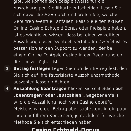
gibt. Sie können sich beispielsweise für die
Auszahlung per Kreditkarte entscheiden. Lesen Sie
sich davor die AGB durch und prüfen Sie, welche
Gebühren eventuell anfallen. Falls Sie einen aktiven
Online-Casino Echtgeld Bonus oder Freispiele haben,
ist es wichtig zu wissen, dass bei einer vorzeitigen
Auszahlung dieser eventuell verfällt. Im Zweifel ist es
besser sich an den Support zu wenden, der bei
einem Online Echtgeld Casino in der Regel rund um
die Uhr verfügbar ist.
Betrag festlegen
Legen Sie nun den Betrag fest, den
Sie sich auf Ihre favorisierte Auszahlungsmethode
auszahlen lassen möchten.
Auszahlung beantragen
Klicken Sie schließlich
auf
„beantragen“ oder „auszahlen“.
Gegebenenfalls
wird die Auszahlung noch vom Casino geprüft.
Meistens wird der Betrag aber spätestens in ein paar
Tagen auf Ihrem Konto sein, je nachdem für welche
Methode Sie sich entschieden haben.
Casino Echtgeld-Bonus