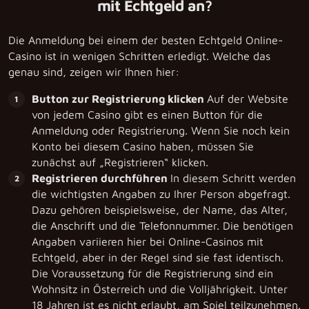
mit Echtgeld an?
Tipps für alle, die sofort loslegen wollen
Die Anmeldung bei einem der besten Echtgeld Online-
Casino ist in wenigen Schritten erledigt. Welche das
Zusammenfassung
genau sind, zeigen wir Ihnen hier:
Referenzen
Button zur Registrierung klicken
Auf der Website
von jedem Casino gibt es einen Button für die
FAQ
Anmeldung oder Registrierung. Wenn Sie noch kein
Konto bei diesem Casino haben, müssen Sie
zunächst auf „Registrieren“ klicken.
Registrieren durchführen
In diesem Schritt werden
die wichtigsten Angaben zu Ihrer Person abgefragt.
Dazu gehören beispielsweise, der Name, das Alter,
die Anschrift und die Telefonnummer. Die benötigen
Angaben variieren hier bei Online-Casinos mit
Echtgeld, aber in der Regel sind sie fast identisch.
Die Voraussetzung für die Registrierung sind ein
Wohnsitz in Österreich und die Volljährigkeit. Unter
18 Jahren ist es nicht erlaubt, am Spiel teilzunehmen.