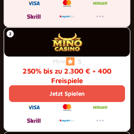
5
Mino
250% bis zu 2.300 € + 400
Freispiele
Jetzt Spielen