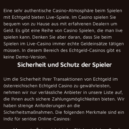
Eine sehr authentische Casino-Atmosphäre beim Spielen
mit Echtgeld bieten Live-Spiele. Im Casino spielen Sie
bequem von zu Hause aus mit erfahrenen Dealern um
Geld. Es gibt eine Reihe von Casino Spielen, die man live
spielen kann. Denken Sie aber daran, dass Sie beim
Spielen im Live-Casino immer echte Geldeinsätze tätigen
müssen. In diesem Bereich des Echtgeld-Casinos gibt es
keine Demo-Version.
Sicherheit und Schutz der Spieler
Um die Sicherheit Ihrer Transaktionen von Echtgeld im
österreichischen Echtgeld Casino zu gewährleisten,
nehmen wir nur verlässliche Anbieter in unsere Liste auf,
die Ihnen auch sichere Zahlungsmöglichkeiten bieten. Wir
haben strenge Anforderungen an die
Sicherheitsmaßnahmen. Die folgenden Merkmale sind ein
Indiz für seriöse Online-Casinos: