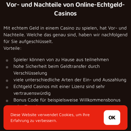
Vor- und Nachteile von Online-Echtgeld-
Casinos
Mit echtem Geld in einem Casino zu spielen, hat Vor- und
Nachteile. Welche das genau sind, haben wir nachfolgend
für Sie aufgeschlüsselt.
Vorteile:
Spieler können von zu Hause aus teilnehmen
hohe Sicherheit beim Geldtransfer durch
Verschlüsselung
viele unterschiedliche Arten der Ein- und Auszahlung
Echtgeld Casinos mit einer Lizenz sind sehr
vertrauenswürdig
Bonus Code für beispielsweise Willkommensbonus
oder Treuebonus
oft 50+ Freispiele für Spielautomaten
Diese Website verwendet Cookies, um Ihre
OK
große Auswahl an Spielen
Erfahrung zu verbessern.
Einschätzung der Gewinnwahrscheinlichkeit durch