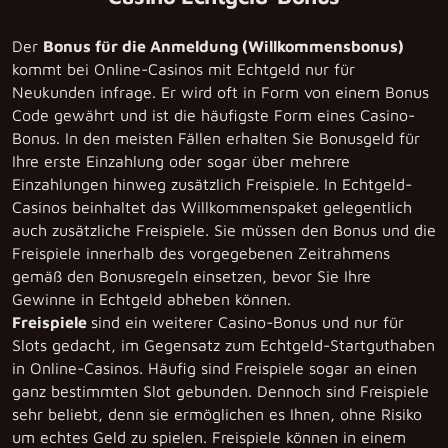
Der
Bonus für die Anmeldung (Willkommensbonus)
kommt bei Online-Casinos mit Echtgeld nur für
Neukunden infrage. Er wird oft in Form von einem Bonus
Code gewährt und ist die häufigste Form eines Casino-
Bonus. In den meisten Fällen erhalten Sie Bonusgeld für
Ihre erste Einzahlung oder sogar über mehrere
Einzahlungen hinweg zusätzlich Freispiele. In Echtgeld-
Casinos beinhaltet das Willkommenspaket gelegentlich
auch zusätzliche Freispiele. Sie müssen den Bonus und die
Freispiele innerhalb des vorgegebenen Zeitrahmens
gemäß den Bonusregeln einsetzen, bevor Sie Ihre
Gewinne in Echtgeld abheben können.
Freispiele
sind ein weiterer Casino-Bonus und nur für
Slots gedacht, im Gegensatz zum Echtgeld-Startguthaben
in Online-Casinos. Häufig sind Freispiele sogar an einen
ganz bestimmten Slot gebunden. Dennoch sind Freispiele
sehr beliebt, denn sie ermöglichen es Ihnen, ohne Risiko
um echtes Geld zu spielen. Freispiele können in einem