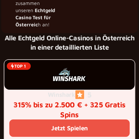
zusammen
unseren
Echtgeld
Casino Test für
Österreic
h an!
Alle Echtgeld Online-Casinos in Österreich
in einer detaillierten Liste
5
Winshark
315% bis zu 2.500 € + 325 Gratis
Spins
Jetzt Spielen