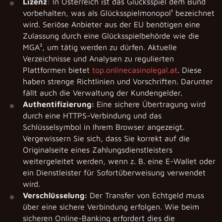
Lizenz
: In Österreich ist das Glücksspiel dem Bund
vorbehalten, was als Glücksspielmonopol¹ bezeichnet
wird. Seriöse Anbieter aus der EU benötigen eine
Zulassung durch eine Glücksspielbehörde wie die
MGA², um tätig werden zu dürfen. Aktuelle
Verzeichnisse und Analysen zu regulierten
Plattformen bietet
top.onlinecasinolegal.at
. Diese
haben strenge Richtlinien und Vorschriften. Darunter
fällt auch die Verwaltung der Kundengelder.
Authentifizierung:
Eine sichere Übertragung wird
durch eine HTTPS-Verbindung und das
Schlüsselsymbol in Ihrem Browser angezeigt.
Vergewissern Sie sich, dass Sie korrekt auf die
Originalseite eines Zahlungsdienstleisters
weitergeleitet werden, wenn z. B. eine E-Wallet oder
ein Dienstleister für Sofortüberweisung verwendet
wird.
Verschlüsselung:
Der Transfer von Echtgeld muss
über eine sichere Verbindung erfolgen. Wie beim
sicheren Online-Banking erfordert dies die