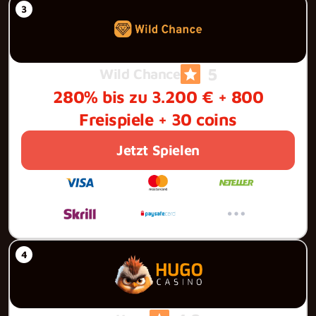
5
Wild Chance
280% bis zu 3.200 € + 800
Freispiele + 30 coins
Jetzt Spielen