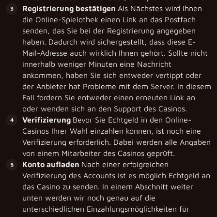
Registrierung bestätigen
Als Nächstes wird Ihnen
die Online-Spielothek einen Link an das Postfach
senden, das Sie bei der Registrierung angegeben
haben. Dadurch wird sichergestellt, dass diese E-
Mail-Adresse auch wirklich Ihnen gehört. Sollte nicht
innerhalb weniger Minuten eine Nachricht
ankommen, haben Sie sich entweder vertippt oder
der Anbieter hat Probleme mit dem Server. In diesem
Fall fordern Sie entweder einen erneuten Link an
oder wenden sich an den Support des Casinos.
Verifizierung
Bevor Sie Echtgeld in den Online-
Casinos Ihrer Wahl einzahlen können, ist noch eine
Verifizierung erforderlich. Dabei werden alle Angaben
von einem Mitarbeiter des Casinos geprüft.
Konto aufladen
Nach einer erfolgreichen
Verifizierung des Accounts ist es möglich Echtgeld an
das Casino zu senden. In einem Abschnitt weiter
unten werden wir noch genau auf die
unterschiedlichen Einzahlungsmöglichkeiten für