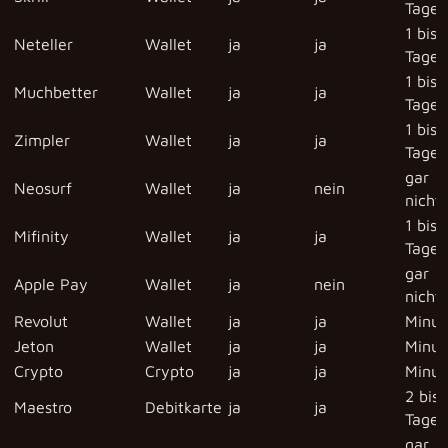
Tage
1 bis 
Neteller
Wallet
ja
ja
Tage
1 bis 
Muchbetter
Wallet
ja
ja
Tage
1 bis 
Zimpler
Wallet
ja
ja
Tage
gar
Neosurf
Wallet
ja
nein
nicht
1 bis 
Mifinity
Wallet
ja
ja
Tage
gar
Apple Pay
Wallet
ja
nein
nicht
Revolut
Wallet
ja
ja
Minut
Jeton
Wallet
ja
ja
Minut
Crypto
Crypto
ja
ja
Minut
2 bis 
Maestro
Debitkarte
ja
ja
Tage
gar