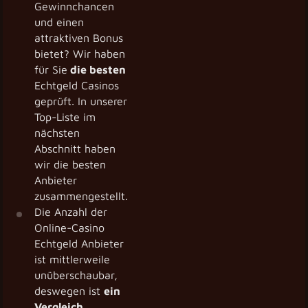
Gewinnchancen
und einen
attraktiven Bonus
bietet? Wir haben
für Sie
die besten
Echtgeld Casinos
geprüft. In unserer
Top-Liste im
nächsten
Abschnitt haben
wir die besten
Anbieter
zusammengestellt.
Die Anzahl der
Online-Casino
Echtgeld Anbieter
ist mittlerweile
unüberschaubar,
deswegen ist
ein
Vergleich